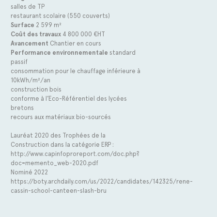
salles de TP
restaurant scolaire (550 couverts)
Surface
2 599 m²
Coût des travaux
4 800 000 €HT
Avancement
Chantier en cours
Performance environnementale
standard
passif
consommation pour le chauffage inférieure à
10kWh/m²/an
construction bois
conforme à l’Eco-Référentiel des lycées
bretons
recours aux matériaux bio-sourcés
Lauréat 2020 des Trophées de la
Construction dans la catégorie ERP :
http://www.capinfoproreport.com/doc.php?
doc=memento_web-2020.pdf
Nominé 2022
https://boty.archdaily.com/us/2022/candidates/142325/rene-
cassin-school-canteen-slash-bru